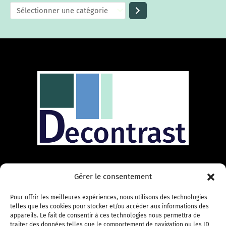
le spécialiste des parois de douche, pare-baignoires et
Gérer le consentement
receveurs de douche ! Découvrez notre large gamme de
produits pour transformer votre salle de bain en un
Pour offrir les meilleures expériences, nous utilisons des technologies
véritable espace de détente et de bien-être.
telles que les cookies pour stocker et/ou accéder aux informations des
appareils. Le fait de consentir à ces technologies nous permettra de
traiter des données telles que le comportement de navigation ou les ID