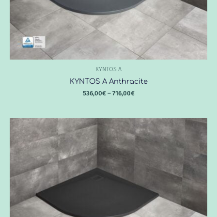
c
a
t
é
g
KYNTOS A
o
KYNTOS A Anthracite
r
536,00
€
–
716,00
€
i
e