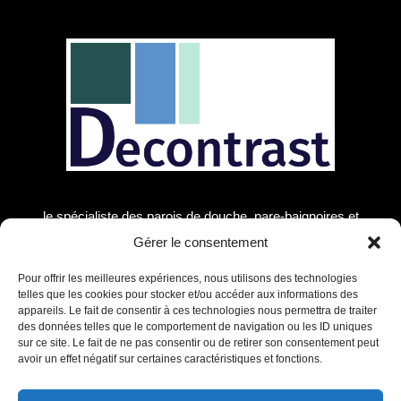
le spécialiste des parois de douche, pare-baignoires et
receveurs de douche ! Découvrez notre large gamme de
Gérer le consentement
produits pour transformer votre salle de bain en un véritable
espace de détente et de bien-être.
Pour offrir les meilleures expériences, nous utilisons des technologies
telles que les cookies pour stocker et/ou accéder aux informations des
appareils. Le fait de consentir à ces technologies nous permettra de traiter
Mentions Légales
des données telles que le comportement de navigation ou les ID uniques
Paroi de douche
sur ce site. Le fait de ne pas consentir ou de retirer son consentement peut
Pare baignoire
avoir un effet négatif sur certaines caractéristiques et fonctions.
Receveurs de douche
Miroir LED