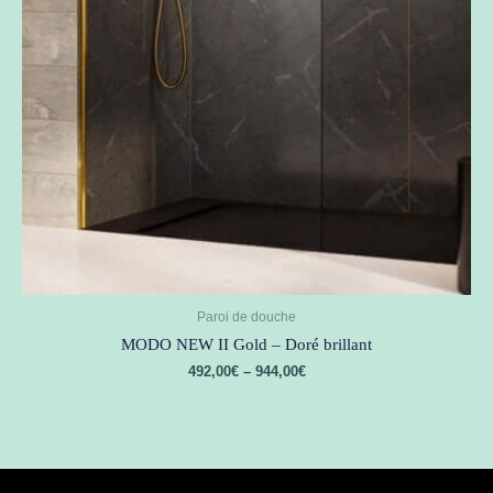
Paroi de douche
MODO NEW II Gold – Doré brillant
492,00
€
–
944,00
€