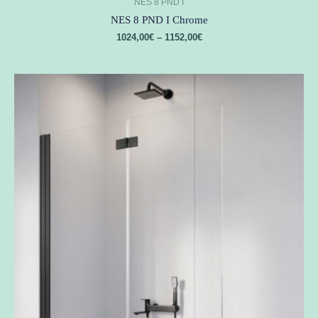
NES 8 PND I
NES 8 PND I Chrome
1024,00
€
–
1152,00
€