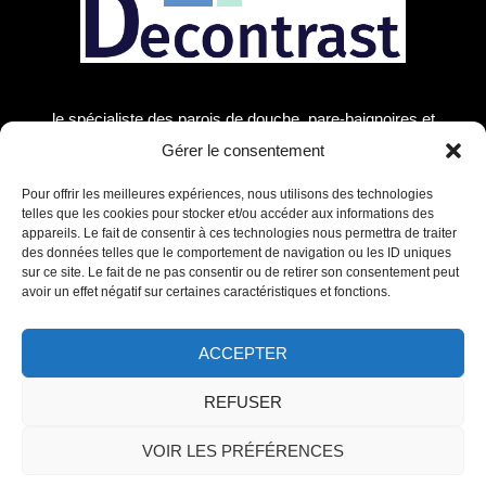
le spécialiste des parois de douche, pare-baignoires et
receveurs de douche ! Découvrez notre large gamme de
Gérer le consentement
produits pour transformer votre salle de bain en un véritable
espace de détente et de bien-être.
Pour offrir les meilleures expériences, nous utilisons des technologies
telles que les cookies pour stocker et/ou accéder aux informations des
appareils. Le fait de consentir à ces technologies nous permettra de traiter
Mentions Légales
des données telles que le comportement de navigation ou les ID uniques
Paroi de douche
sur ce site. Le fait de ne pas consentir ou de retirer son consentement peut
Pare baignoire
avoir un effet négatif sur certaines caractéristiques et fonctions.
Receveurs de douche
Miroir LED
ACCEPTER
REFUSER
Copyright © 2026 | Decontrast |
Hébergement et maintenance par
UXHUMANA
VOIR LES PRÉFÉRENCES