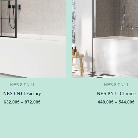
NES 8 PNJ I
NES 8 PNJ I
NES PNJ I Factory
NES PNJ I Chrome
632,00
€
–
872,00
€
448,00
€
–
544,00
€