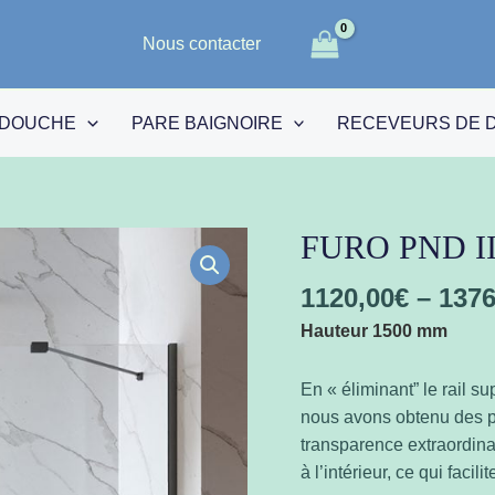
Nous contacter
 DOUCHE
PARE BAIGNOIRE
RECEVEURS DE 
FURO PND II 
quantité
de
1120,00
€
–
1376
FURO
PND
Hauteur 1500 mm
II
Gunmetal
En « éliminant” le rail s
-
nous avons obtenu des pa
Canon
transparence extraordinai
de
à l’intérieur, ce qui facilit
fusil