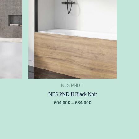
NES PND II
NES PND II Black Noir
604,00
€
–
684,00
€