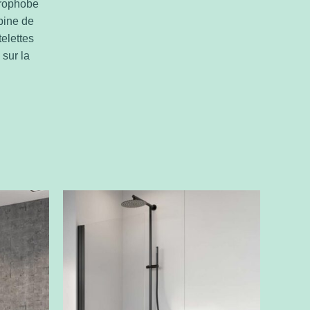
drophobe
abine de
elettes
 sur la