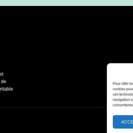
et
 de
Pour offrir 
ritable
cookies pour
ces technolo
navigation ou
consentement
ACC