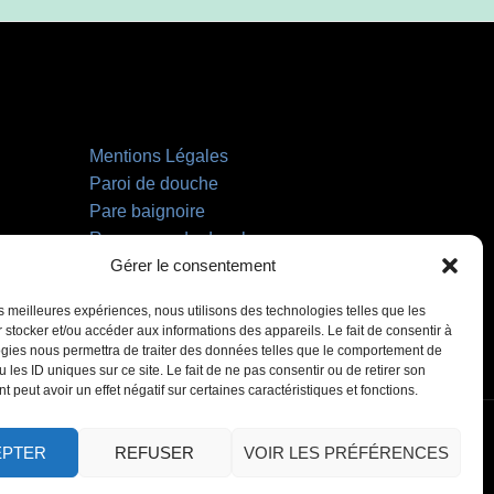
Mentions Légales
Paroi de douche
Pare baignoire
Receveurs de douche
Gérer le consentement
Miroir LED
les meilleures expériences, nous utilisons des technologies telles que les
 stocker et/ou accéder aux informations des appareils. Le fait de consentir à
gies nous permettra de traiter des données telles que le comportement de
 les ID uniques sur ce site. Le fait de ne pas consentir ou de retirer son
 peut avoir un effet négatif sur certaines caractéristiques et fonctions.
EPTER
REFUSER
VOIR LES PRÉFÉRENCES