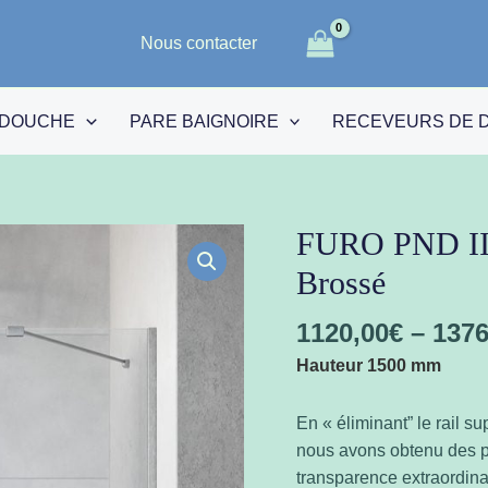
Nous contacter
 DOUCHE
PARE BAIGNOIRE
RECEVEURS DE 
FURO PND II 
quantité
de
Brossé
FURO
PND
1120,00
€
–
1376
II
Hauteur 1500 mm
Brushed
Nickel
En « éliminant” le rail s
-
nous avons obtenu des pa
Nickel
transparence extraordinai
Brossé