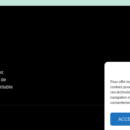
et
 de
Pour offrir 
ritable
cookies pour
ces technolo
navigation ou
consentement
ACC