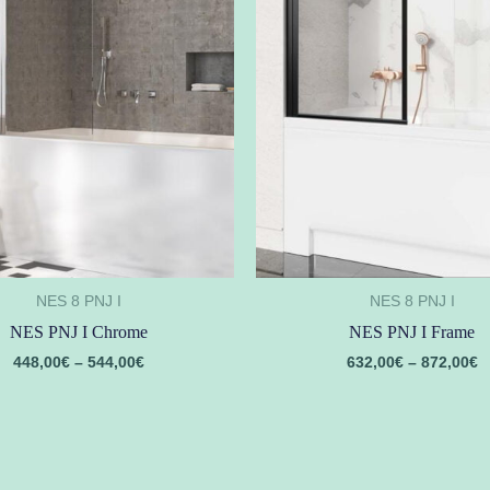
NES 8 PNJ I
NES 8 PNJ I
NES PNJ I Chrome
NES PNJ I Frame
448,00
€
–
544,00
€
632,00
€
–
872,00
€