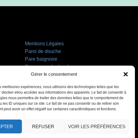
Mentions Légales
Paroi de douche
Pare baignoire
Receveurs de douche
Gérer le consentement
Miroir LED
les meilleures expériences, nous utilisons des technologies telles que les
 stocker et/ou accéder aux informations des appareils. Le fait de consentir à
gies nous permettra de traiter des données telles que le comportement de
 les ID uniques sur ce site. Le fait de ne pas consentir ou de retirer son
 peut avoir un effet négatif sur certaines caractéristiques et fonctions.
EPTER
REFUSER
VOIR LES PRÉFÉRENCES