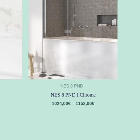
NES 8 PND I
NES 8 PND I Chrome
1024,00
€
–
1152,00
€