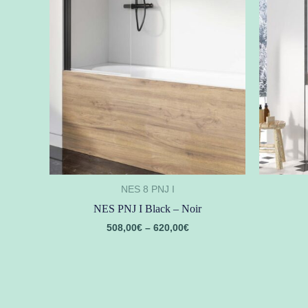
NES 8 PNJ I
NES PNJ I Black – Noir
508,00
€
–
620,00
€