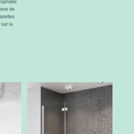
drophobe
abine de
elettes
 sur la