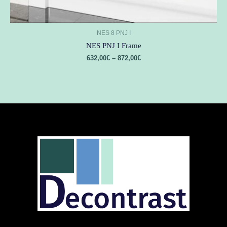
NES 8 PNJ I
NES PNJ I Frame
632,00
€
–
872,00
€