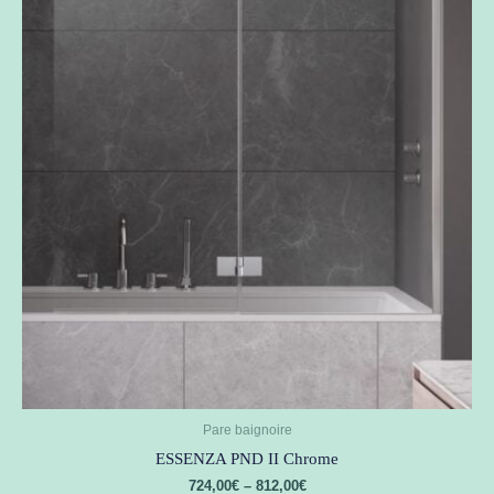
Pare baignoire
ESSENZA PND II Chrome
724,00
€
–
812,00
€