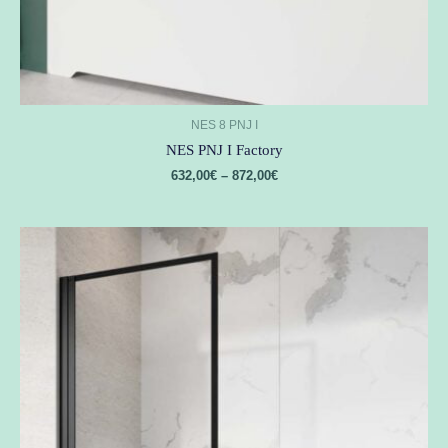
NES 8 PNJ I
NES PNJ I Factory
632,00
€
–
872,00
€