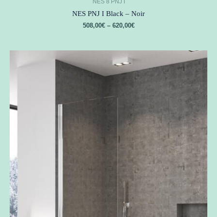
NES 8 PNJ I
NES PNJ I Black – Noir
508,00
€
–
620,00
€