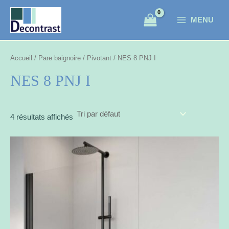
Aller
S
MAIN
au
MENU
é
MENU
contenu
l
e
Accueil
/
Pare baignoire
/
Pivotant
/ NES 8 PNJ I
c
NES 8 PNJ I
t
i
o
4 résultats affichés
n
n
e
r
u
n
e