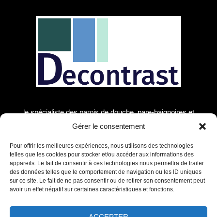
le spécialiste des parois de douche, pare-baignoires et
receveurs de douche ! Découvrez notre large gamme de
Gérer le consentement
produits pour transformer votre salle de bain en un véritable
espace de détente et de bien-être.
Pour offrir les meilleures expériences, nous utilisons des technologies
telles que les cookies pour stocker et/ou accéder aux informations des
appareils. Le fait de consentir à ces technologies nous permettra de traiter
Mentions Légales
des données telles que le comportement de navigation ou les ID uniques
Paroi de douche
sur ce site. Le fait de ne pas consentir ou de retirer son consentement peut
Pare baignoire
avoir un effet négatif sur certaines caractéristiques et fonctions.
Receveurs de douche
Miroir LED
ACCEPTER