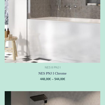
NES 8 PNJ I
NES PNJ I Chrome
448,00
€
–
544,00
€